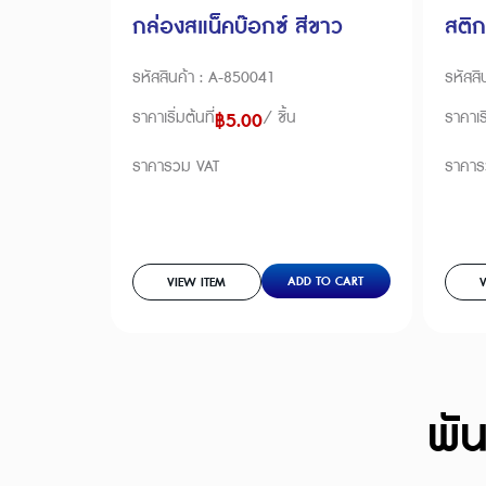
กล่องสแน็คบ๊อกซ์ สีขาว
สติก
รหัสสินค้า : A-850041
รหัสสิ
ราคาเริ่มต้นที่
/ ชิ้น
ราคาเริ
฿
5.00
ราคารวม VAT
ราคาร
ADD TO CART
VIEW ITEM
V
พั