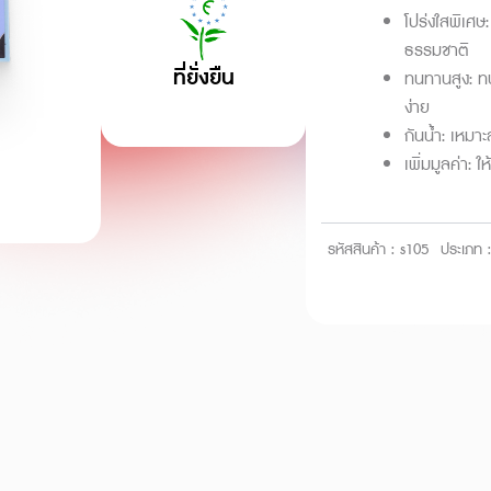
ชิ้น
โปร่งใสพิเศษ:
ธรรมชาติ
ที่ยั่งยืน
ทนทานสูง: ทน
ง่าย
กันน้ำ: เหมา
เพิ่มมูลค่า: 
รหัสสินค้า :
s105
ประเภท :