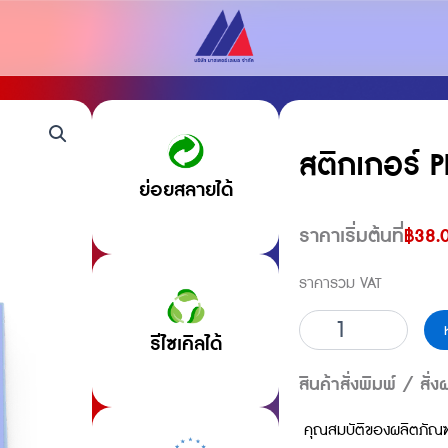
สติกเกอร์ P
ย่อยสลายได้
ราคาเริ่มต้นที่
฿
38.
ราคารวม VAT
จำนวน
รีไซเคิลได้
สติ
ก
เกอร์
สินค้าสั่งพิมพ์ / สั่ง
PET
ใส
คุณสมบัติของผลิตภัณฑ
75