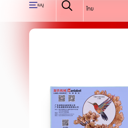
Skip
เมนู
ไทย
English
to
content