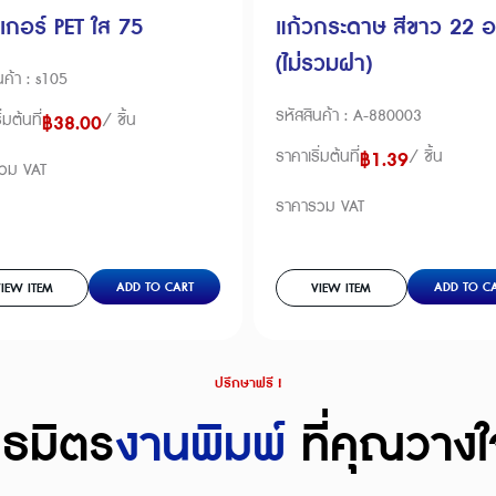
เกอร์ PET ใส 75
แก้วกระดาษ สีขาว 22 อ
(ไม่รวมฝา)
นค้า : s105
รหัสสินค้า : A-880003
่มต้นที่
/ ชิ้น
฿
38.00
ราคาเริ่มต้นที่
/ ชิ้น
฿
1.39
วม VAT
ราคารวม VAT
ADD TO CART
ADD TO C
IEW ITEM
VIEW ITEM
ปรึกษาฟรี !
นธมิตร
งานพิมพ์
ที่คุณวางใ