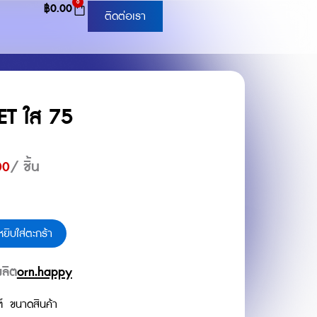
0
Cart
฿
0.00
ติดต่อเรา
ET ใส 75
00
/ ชิ้น
หยิบใส่ตะกร้า
ผลิต
orn.happy
์
ขนาดสินค้า