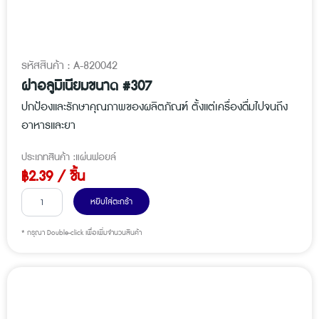
รหัสสินค้า : A-820042
ฝาอลูมิเนียมขนาด #307
ปกป้องและรักษาคุณภาพของผลิตภัณฑ์ ตั้งแต่เครื่องดื่มไปจนถึง
อาหารและยา
ประเภทสินค้า :
แผ่นฟอยล์
฿
2.39
/ ชิ้น
จำ
หยิบใส่ตะกร้า
น
ว
* กรุณา Double-click เพื่อเพิ่มจำนวนสินค้า
น
ฝ
า
อ
ลู
มิ