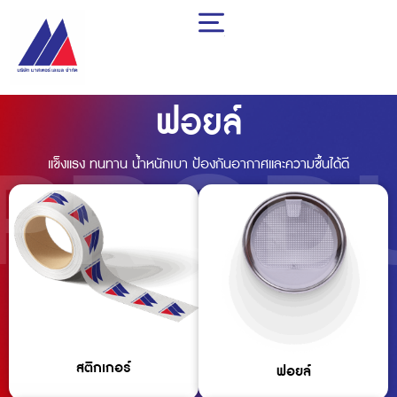
Skip
to
content
ฟอยล์
PROD
แข็งแรง ทนทาน น้ำหนักเบา ป้องกันอากาศและความชื้นได้ดี
สติกเกอร์
ฟอยล์