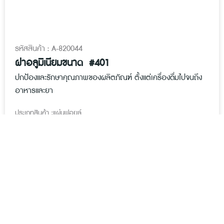
รหัสสินค้า : A-820044
ฝาอลูมิเนียมขนาด #401
ปกป้องและรักษาคุณภาพของผลิตภัณฑ์ ตั้งแต่เครื่องดื่มไปจนถึง
อาหารและยา
ประเภทสินค้า :
แผ่นฟอยล์
฿
2.39
/ ชิ้น
จำ
หยิบใส่ตะกร้า
น
ว
* กรุณา Double-click เพื่อเพิ่มจำนวนสินค้า
น
ฝ
า
อ
ลู
มิ