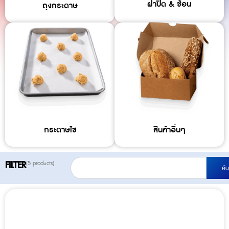
ฝาปิด & ช้อน
ถุงกระดาษ
กระดาษไข
สินค้าอื่นๆ
S
FILTER
(5 products)
ค้
e
a
r
c
h