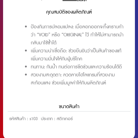
อร์
โฮ
คุณสมบัติของผลิตภัณฑ์
โล
แก
ป้องกันการปลอมแปลง: เมื่อลอกออกจะทิ้งคราบคำ
รม
กัน
ว่า “VOID” หรือ “ORIGINAL” ไว้ ทำให้ไม่สามารถนำ
ปลอม
กลับมาใช้ซ้ำได้
ชิ้น
เพิ่มความน่าเชื่อถือ: ช่วยยืนยันว่าเป็นสินค้าของแท้
เพิ่มความมั่นใจให้กับผู้บริโภค
ทนทาน: กันน้ำ ทนต่อการขีดข่วนและความร้อนได้ดี
สวยงามสะดุดตา: ลวดลายโฮโลแกรมที่สวยงาม
สะท้อนแสง ช่วยเพิ่มมูลค่าให้กับผลิตภัณฑ์
ขนาดสินค้า
รหัสสินค้า :
s103
ประเภท :
สติกเกอร์