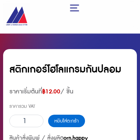
Skip
to
content
สติกเกอร์โฮโลแกรมกันปลอม
ราคาเริ่มต้นที่
฿
12.00
/ ชิ้น
ราคารวม VAT
จำนวน
หยิบใส่ตะกร้า
สติ
ก
เก
สินค้าสั่งพิมพ์ / สั่งผลิต
orn.happy