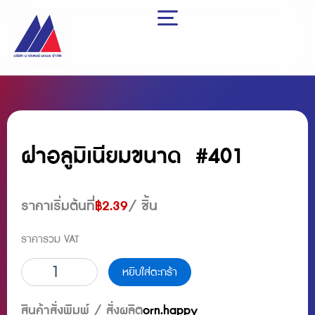
Skip
to
content
ฝาอลูมิเนียมขนาด #401
ราคาเริ่มต้นที่
฿
2.39
/ ชิ้น
ราคารวม VAT
จำนวน
หยิบใส่ตะกร้า
ฝา
อลู
มิ
สินค้าสั่งพิมพ์ / สั่งผลิต
orn.happy