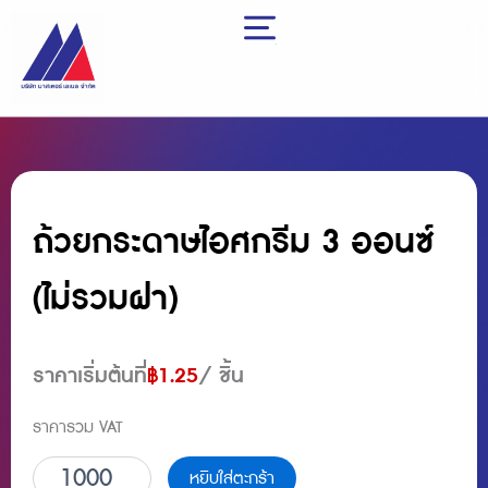
Skip
to
content
ถ้วยกระดาษไอศกรีม 3 ออนซ์
(ไม่รวมฝา)
ราคาเริ่มต้นที่
฿
1.25
/ ชิ้น
ราคารวม VAT
จำนวน
หยิบใส่ตะกร้า
ถ้วย