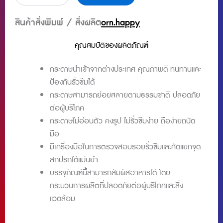
กระดาษ
ไอศกรีม
สินค้าสั่งพิมพ์ / สั่งผลิต
orn.happy
3
ออนซ์
คุณสมบัติของผลิตภัณฑ์
(ไม่
รวม
กระดาษนำเข้าจากต่างประเทศ คุณภาพดี ทนทานและ
ฝา)
ชิ้น
ป้องกันรั่วซึมได้
กระดาษสามารถย่อยสลายตามธรรมชาติ ปลอดภัย
ต่อผู้บริโภค
กระดาษไม่อ่อนตัว คงรูป ไม่รั่วซึมง่าย ถือง่ายถนัด
มือ
มีเครื่องมือในการตรวจสอบรอยรั่วซึมและคัดแยกจุด
สกปรกได้แม่นยำ
บรรจุภัณฑ์นี้สามารถสัมผัสอาหารได้ โดย
กระบวนการผลิตที่ปลอดภัยต่อผู้บริโภคและสิ่ง
แวดล้อม