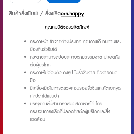
กระดาษ
ไอศกรีม
สินค้าสั่งพิมพ์ / สั่งผลิต
orn.happy
4.5
ออนซ์
คุณสมบัติของผลิตภัณฑ์
กระดาษ
คราฟท์
กระดาษนำเข้าจากต่างประเทศ คุณภาพดี ทนทานและ
ชิ้น
ป้องกันรั่วซึมได้
กระดาษสามารถย่อยสลายตามธรรมชาติ ปลอดภัย
ต่อผู้บริโภค
กระดาษไม่อ่อนตัว คงรูป ไม่รั่วซึมง่าย ถือง่ายถนัด
มือ
มีเครื่องมือในการตรวจสอบรอยรั่วซึมและคัดแยกจุด
สกปรกได้แม่นยำ
บรรจุภัณฑ์นี้สามารถสัมผัสอาหารได้ โดย
กระบวนการผลิตที่ปลอดภัยต่อผู้บริโภคและสิ่ง
แวดล้อม