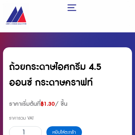
Skip
to
content
ถ้วยกระดาษไอศกรีม 4.5
ออนซ์ กระดาษคราฟท์
ราคาเริ่มต้นที่
฿
1.30
/ ชิ้น
ราคารวม VAT
จำนวน
หยิบใส่ตะกร้า
ถ้วย