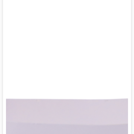
า
ฟ
ท์
(
ไ
ม่
ร
ว
ม
ฝ
า
)
ชิ้
น