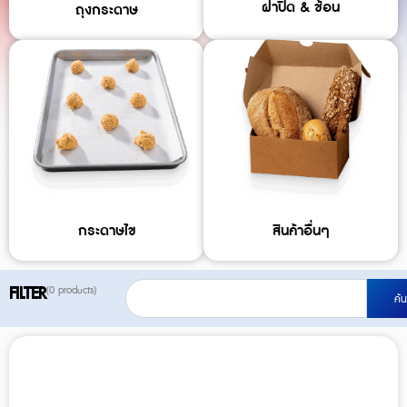
ฝาปิด & ช้อน
ถุงกระดาษ
กระดาษไข
สินค้าอื่นๆ
S
FILTER
(0 products)
ค้
e
a
r
P
P
c
a
a
h
g
g