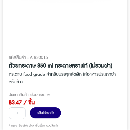
รหัสสินค้า : A-830015
ถ้วยกระดาษ 850 ml กระดาษคราฟท์ (ไม่รวมฝา)
กระดาษ food grade สำหรับบรรจุสลัดผัก ใส่อาหารประเภทยำ
หรือข้าว
ประเภทสินค้า :
ถ้วยกระดาษ
฿
3.47
/ ชิ้น
จำ
หยิบใส่ตะกร้า
น
ว
* กรุณา Double-click เพื่อเพิ่มจำนวนสินค้า
น